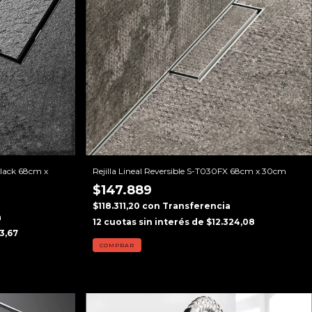
Black 68cm x
Rejilla Lineal Reversible S-T030FX 68cm x 30cm
$147.889
$118.311,20
con
Transferencia
a
12
cuotas sin interés de
$12.324,08
3,67