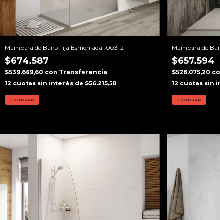
Mampara de Baño Fija Esmerilada 1003-2
Mampara de Baño
$674.587
$657.594
$539.669,60
con
Transferencia
$526.075,20
c
12
cuotas sin interés de
$56.215,58
12
cuotas sin 