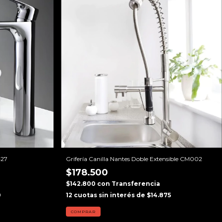
427
Grifería Canilla Nantes Doble Extensible CM002
$178.500
$142.800
con
Transferencia
0
12
cuotas sin interés de
$14.875