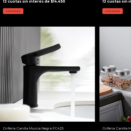
12
cuotas sin interés de
$14.450
12
cuotas sin 
Grifería Canilla Murcia Negra FC425
Grifería Canilla