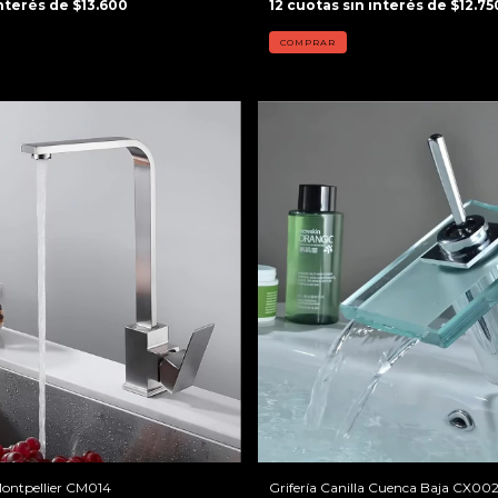
interés de
$13.600
12
cuotas sin interés de
$12.75
 Montpellier CM014
Grifería Canilla Cuenca Baja CX00