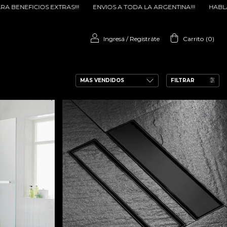
A TODA LA ARGENTINA!!!
HABLANOS POR WHATSAPP PARA BENEFICIO
Ingresá
/
Registráte
Carrito
(
0
)
FILTRAR