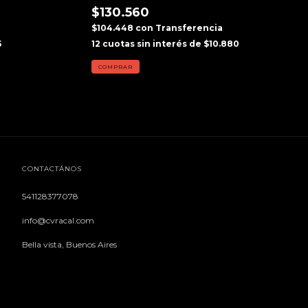
$130.560
$104.448
con
Transferencia
5
12
cuotas sin interés de
$10.880
CONTACTÁNOS
541128377078
info@cvracal.com
Bella vista, Buenos Aires