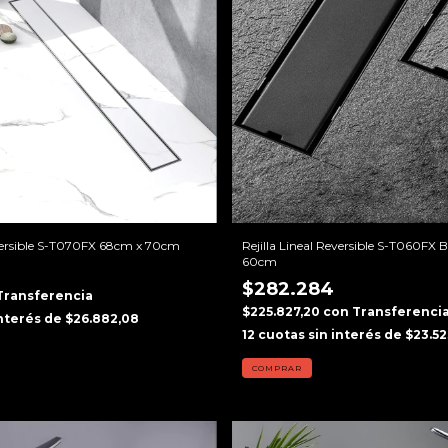
eversible S-T070FX 68cm x 70cm
Rejilla Lineal Reversible S-T060FX 
60cm
$282.284
Transferencia
$225.827,20
con
Transferenci
interés de
$26.882,08
12
cuotas sin interés de
$23.52