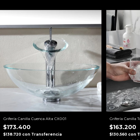
Grifería Canilla Cuenca Alta CX001
Grifería Canilla
$173.400
$163.200
$138.720
con
Transferencia
$130.560
con
T