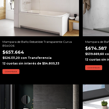
Mampara de Baño Rebatible Transparente Curva
Mampara de Baño
BS4006
$674.587
$657.664
$539.669,60
c
$526.131,20
con
Transferencia
12
cuotas sin 
12
cuotas sin interés de
$54.805,33