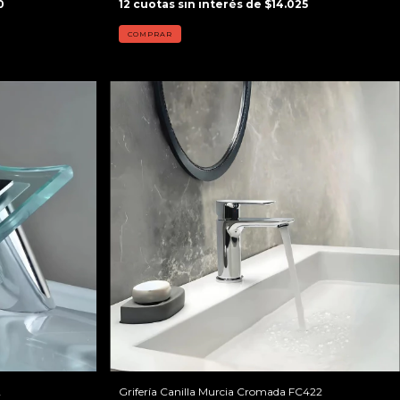
0
12
cuotas sin interés de
$14.025
2
Grifería Canilla Murcia Cromada FC422