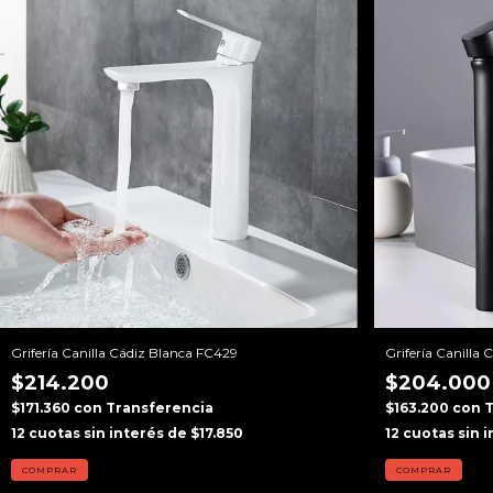
Grifería Canilla Cádiz Blanca FC429
Grifería Canilla
$214.200
$204.000
$171.360
con
Transferencia
$163.200
con
T
12
cuotas sin interés de
$17.850
12
cuotas sin 