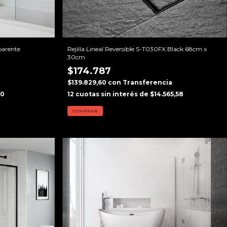
parente
Rejilla Lineal Reversible S-T030FX Black 68cm x
30cm
$174.787
$139.829,60
con
Transferencia
40
12
cuotas sin interés de
$14.565,58