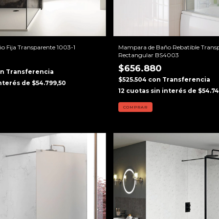
 Fija Transparente 1003-1
Mampara de Baño Rebatible Trans
Rectangular BS4003
$656.880
on
Transferencia
$525.504
con
Transferencia
interés de
$54.799,50
12
cuotas sin interés de
$54.7