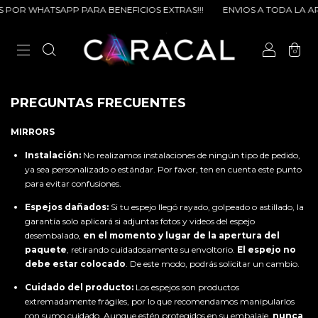
OR WHATSAPP PARA BENEFICIOS EXTRAS!!!
ENVIOS A TODA LA ARG
0
PREGUNTAS FRECUENTES
MIRRORS
Instalación:
No realizamos instalaciones de ningún tipo de pedido,
ya sea personalizado o estándar. Por favor, ten en cuenta este punto
para evitar confusiones.
Espejos dañados:
Si tu espejo llegó rayado, golpeado o astillado, la
garantía solo aplicará si adjuntas fotos y videos del espejo
desembalado,
en el momento y lugar de la apertura del
paquete
, retirando cuidadosamente su envoltorio.
El espejo no
debe estar colocado
. De este modo, podrás solicitar un cambio.
Cuidado del producto:
Los espejos son productos
extremadamente frágiles, por lo que recomendamos manipularlos
con sumo cuidado. Aunque estén protegidos en su embalaje,
nunca