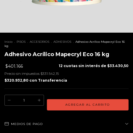
Inicio
.
PISOS
.
ACCESORIOS
.
ADHESIVOS
.
Adhesivo Acrílico Mapecryl Eco 16
kg
Adhesivo Acrílico Mapecryl Eco 16 kg
$401.166
12
cuotas sin interés de
$33.430,50
Precio sin impuestos
$331.542,15
$320.932,80
con
Transferencia
MEDIOS DE PAGO