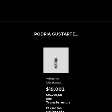
PODRIA GUSTARTE...
Adhesivo
Ultrabond
Super Grip
$19.002
310 ml
$15.201,60
con
Transferencia
12
cuotas
sin interés