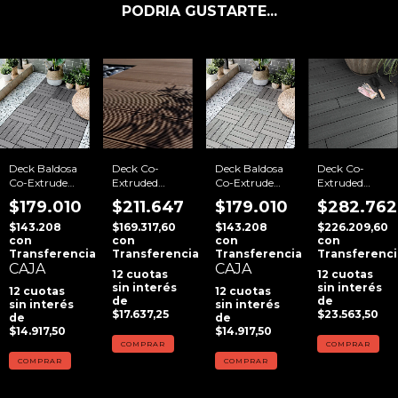
PODRIA GUSTARTE...
Deck Baldosa
Deck Co-
Deck Baldosa
Deck Co-
Co-Extruded
Extruded
Co-Extruded
Extruded
Silver
Caoba Doble
Antique
Silver Grey
$179.010
$211.647
$179.010
$282.762
Faz
$143.208
$169.317,60
$143.208
$226.209,60
con
con
con
con
Transferencia
Transferencia
Transferencia
Transferenci
CAJA
CAJA
12
cuotas
12
cuotas
sin interés
sin interés
12
cuotas
12
cuotas
de
de
sin interés
sin interés
$17.637,25
$23.563,50
de
de
$14.917,50
$14.917,50
COMPRAR
COMPRAR