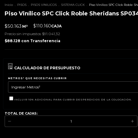
Inicio
.
PISOS
.
PISOS VINILICOS
.
SISTEMA CLICK
.
Piso Vinílico SPC Click Roble 
Piso Vinílico SPC Click Roble Sheridans SP
$50.163
$110.160
CAJA
M²
Precio sin impuestos
$91.041,32
$88.128
con
Transferencia
CALCULADOR DE PRESUPUESTO
METROS² QUE NECESITAS CUBRIR
INCLUIR 10% ADICIONAL PARA CUBRIR DESPERDICIOS DE LA COLOCACIÓN.
TOTAL DE CAJAS: