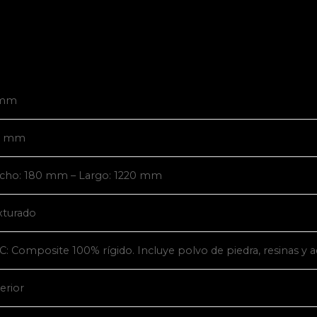
 mm
5 mm
cho: 180 mm – Largo: 1220 mm
xturado
C: Composite 100% rígido. Incluye polvo de piedra, resinas y ad
erior