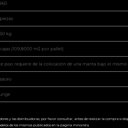
1960
 piezas
,60 kg
 cajas (109,8000 m2 por pallet)
te piso requiere de la colocación de una manta bajo el mismo
isáceo
unge
s y las distribuidoras, por favor consultar, antes de realizar la compra si di
delos de los mismos publicados en la pagina minorista.