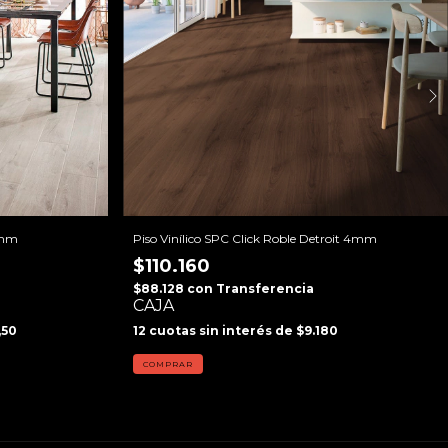
4mm
Piso Vinílico SPC Click Roble Detroit 4mm
$110.160
$88.128
con
Transferencia
CAJA
,50
12
cuotas sin interés de
$9.180
COMPRAR