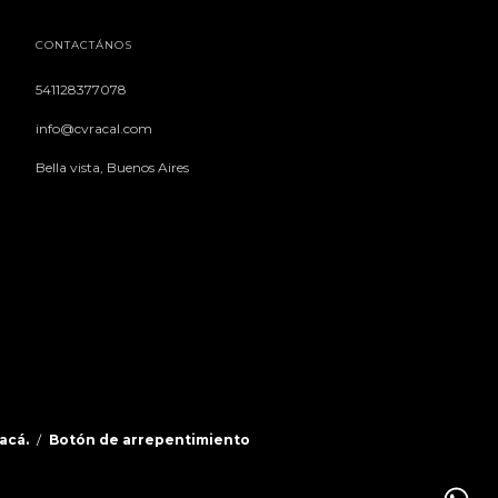
CONTACTÁNOS
541128377078
info@cvracal.com
Bella vista, Buenos Aires
acá.
/
Botón de arrepentimiento