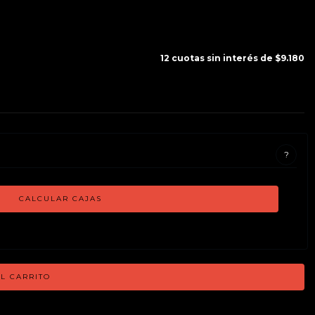
12
cuotas sin interés de
$9.180
?