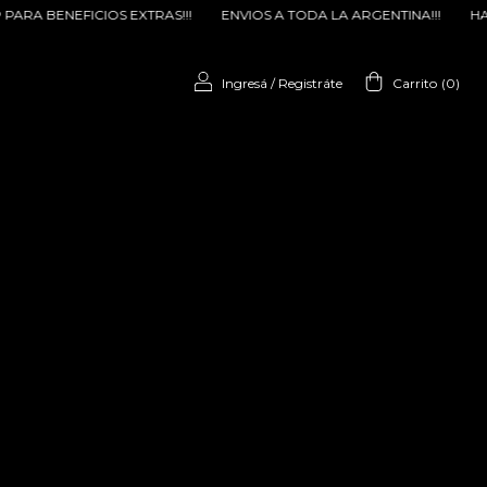
S!!!
ENVIOS A TODA LA ARGENTINA!!!
HABLANOS POR WHATSAPP 
Ingresá
/
Registráte
Carrito
(
0
)