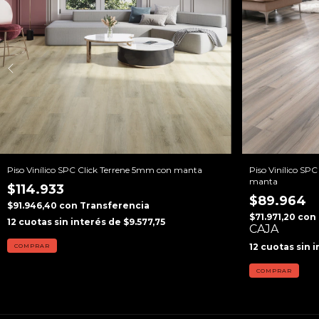
Piso Vinílico SPC Click Terrene 5mm con manta
Piso Vinílico S
manta
$114.933
$89.964
$91.946,40
con
Transferencia
$71.971,20
con
12
cuotas sin interés de
$9.577,75
CAJA
12
cuotas sin 
COMPRAR