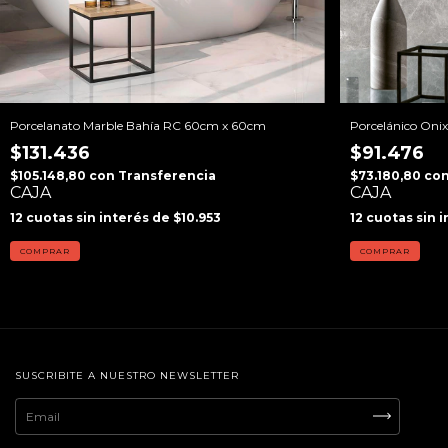
Porcelanato Marble Bahía RC 60cm x 60cm
Porcelánico Oni
$131.436
$91.476
$105.148,80
con
Transferencia
$73.180,80
co
CAJA
CAJA
12
cuotas sin interés de
$10.953
12
cuotas sin 
COMPRAR
COMPRAR
SUSCRIBITE A NUESTRO NEWSLETTER