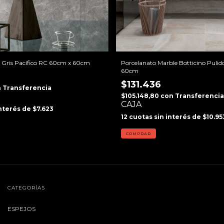
x Gris Pacífico RC 60cm x 60cm
Porcelanato Marble Botticino Puli
60cm
$131.436
n
Transferencia
$105.148,80
con
Transferencia
CAJA
interés de
$7.623
12
cuotas sin interés de
$10.95
COMPRAR
CATEGORÍAS
ESPEJOS