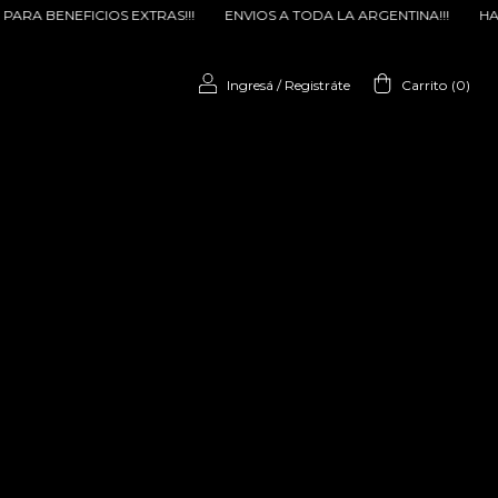
S!!!
ENVIOS A TODA LA ARGENTINA!!!
HABLANOS POR WHATSAPP 
Ingresá
/
Registráte
Carrito
(
0
)