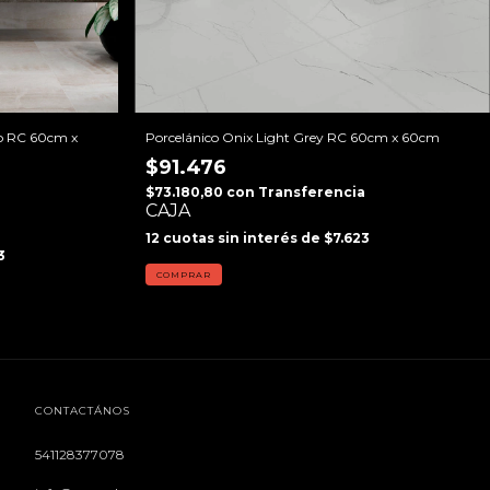
do RC 60cm x
Porcelánico Onix Light Grey RC 60cm x 60cm
$91.476
$73.180,80
con
Transferencia
CAJA
12
cuotas sin interés de
$7.623
3
COMPRAR
CONTACTÁNOS
541128377078