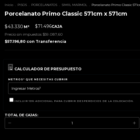
Inicio
.
PISOS
.
PORCELANATOS
.
SIMIIL MARMOL
.
Porcelanato Primo Classic 571
Porcelanato Primo Classic 571cm x 571cm
$43.330
$71.496
CAJA
M²
Precio sin impuestos
$59.087,60
$57.196,80
con
Transferencia
CALCULADOR DE PRESUPUESTO
METROS² QUE NECESITAS CUBRIR
INCLUIR 10% ADICIONAL PARA CUBRIR DESPERDICIOS DE LA COLOCACIÓN.
TOTAL DE CAJAS: