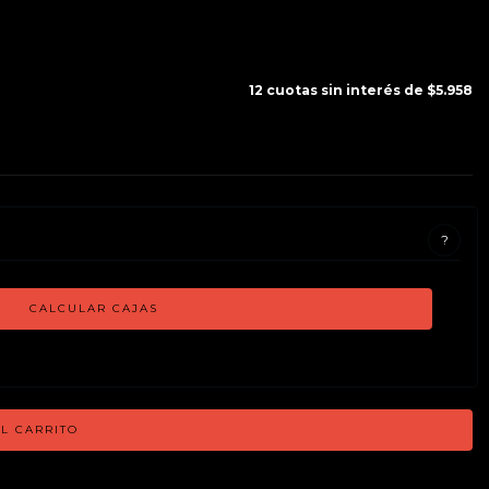
12
cuotas sin interés de
$5.958
?