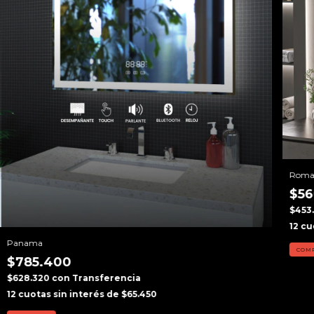
Rom
$56
$453
12
cu
Panama
COM
$785.400
$628.320
con
Transferencia
12
cuotas sin interés de
$65.450